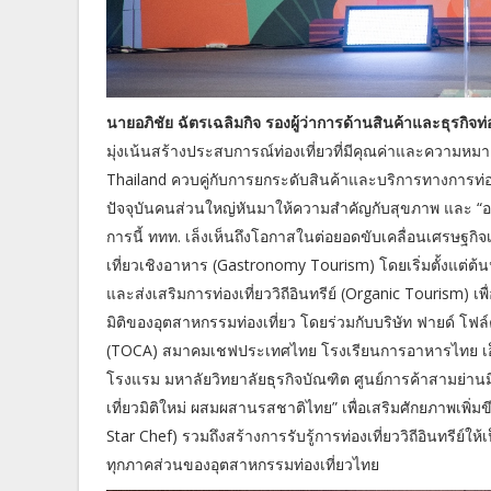
นายอภิชัย ฉัตรเฉลิมกิจ รองผู้ว่าการด้านสินค้าและธุรกิจท่อ
มุ่งเน้นสร้างประสบการณ์ท่องเที่ยวที่มีคุณค่าและควา
Thailand ควบคู่กับการยกระดับสินค้าและบริการทางการท่
ปัจจุบันคนส่วนใหญ่หันมาให้ความสำคัญกับสุขภาพ และ “อาหา
การนี้ ททท. เล็งเห็นถึงโอกาสในต่อยอดขับเคลื่อนเศรษฐกิ
เที่ยวเชิงอาหาร (Gastronomy Tourism) โดยเริ่มตั้งแต่ต้น
และส่งเสริมการท่องเที่ยววิถีอินทรีย์ (Organic Tourism) เพื
มิติของอุตสาหกรรมท่องเที่ยว โดยร่วมกับบริษัท ฟายด์ โฟล
(TOCA) สมาคมเชฟประเทศไทย โรงเรียนการอาหารไทย เอ็ม
โรงแรม มหาลัยวิทยาลัยธุรกิจบัณฑิต ศูนย์การค้าสามย่าน
เที่ยวมิติใหม่ ผสมผสานรสชาติไทย” เพื่อเสริมศักยภาพเพ
Star Chef) รวมถึงสร้างการรับรู้การท่องเที่ยววิถีอินทรีย์ใ
ทุกภาคส่วนของอุตสาหกรรมท่องเที่ยวไทย