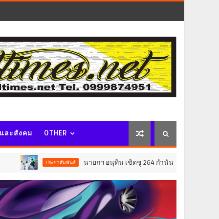
จและสังคม
OTHER
นายกฯ อนุทิน เชิดชู 264 กำนัน ผู้ใหญ่บ้านยอดเยี่ยม มอบแหนบท
ะชาสัมพันธ์