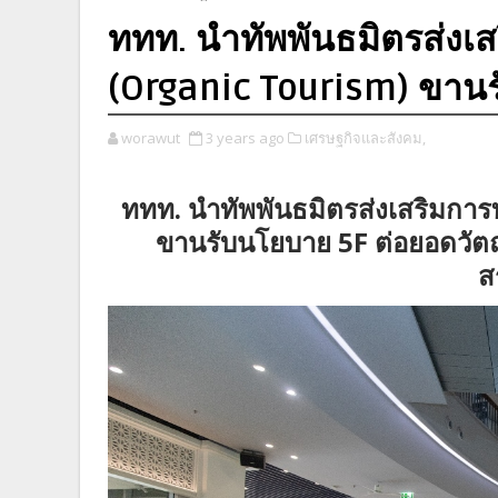
ททท. นำทัพพันธมิตรส่งเสริ
(Organic Tourism) ขาน
worawut
3 years ago
เศรษฐกิจและสังคม,
ททท. นำทัพพันธมิตรส่งเสริมการท่
ขานรับนโยบาย 5F ต่อยอดวัตถุดิ
ส