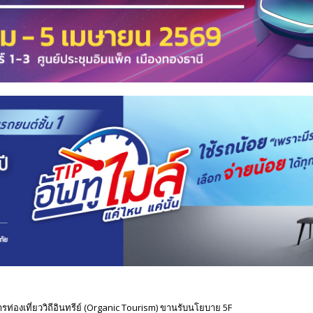
รท่องเที่ยววิถีอินทรีย์ (Organic Tourism) ขานรับนโยบาย 5F