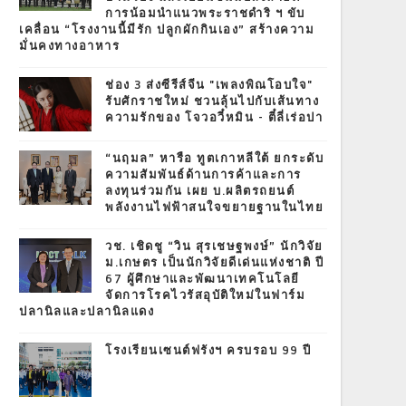
การน้อมนำแนวพระราชดำริ ฯ ขับ
เคลื่อน “โรงงานนี้มีรัก ปลูกผักกินเอง” สร้างความ
มั่นคงทางอาหาร
ช่อง 3 ส่งซีรีส์จีน "เพลงพิณโอบใจ"
รับศักราชใหม่ ชวนลุ้นไปกับเส้นทาง
ความรักของ โจวอวี๋หมิน - ตี๋ลี่เร่อปา
“นฤมล” หารือ ทูตเกาหลีใต้ ยกระดับ
ความสัมพันธ์ด้านการค้าและการ
ลงทุนร่วมกัน เผย บ.ผลิตรถยนต์
พลังงานไฟฟ้าสนใจขยายฐานในไทย
วช. เชิดชู “วิน สุรเชษฐพงษ์” นักวิจัย
ม.เกษตร เป็นนักวิจัยดีเด่นแห่งชาติ ปี
67 ผู้ศึกษาและพัฒนาเทคโนโลยี
จัดการโรคไวรัสอุบัติใหม่ในฟาร์ม
ปลานิลและปลานิลแดง
โรงเรียนเซนต์ฟรังฯ ครบรอบ 99 ปี