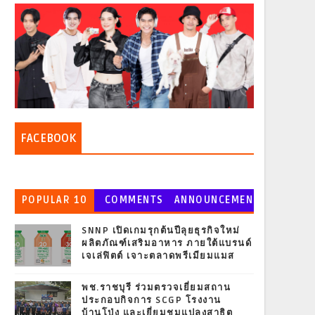
FACEBOOK
POPULAR 10
COMMENTS
ANNOUNCEMEN
T
SNNP เปิดเกมรุกต้นปีลุยธุรกิจใหม่
ผลิตภัณฑ์เสริมอาหาร ภายใต้แบรนด์
เจเล่ฟิตต์ เจาะตลาดพรีเมียมแมส
พช.ราชบุรี ร่วมตรวจเยี่ยมสถาน
ประกอบกิจการ SCGP โรงงาน
บ้านโป่ง และเยี่ยมชมแปลงสาธิต