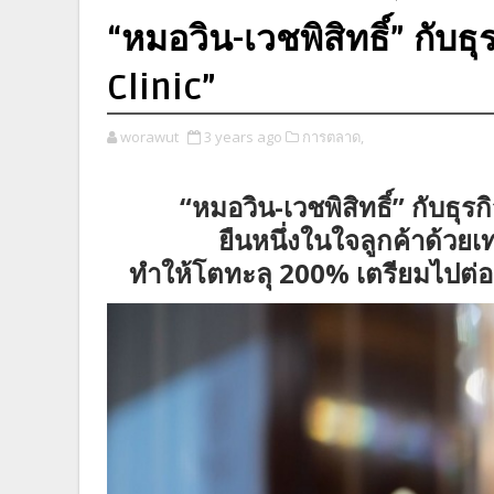
“หมอวิน-เวชพิสิทธิ์” กับ
Clinic”
worawut
3 years ago
การตลาด,
“หมอวิน-เวชพิสิทธิ์” กับธ
ยืนหนึ่งในใจลูกค้าด้วยเ
ทำให้โตทะลุ 200% เตรียมไปต่อ 