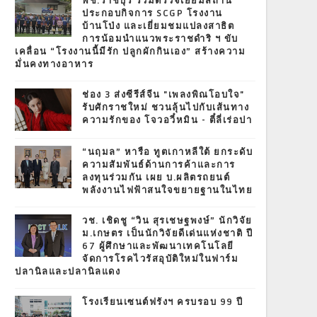
พช.ราชบุรี ร่วมตรวจเยี่ยมสถาน
ประกอบกิจการ SCGP โรงงาน
บ้านโป่ง และเยี่ยมชมแปลงสาธิต
การน้อมนำแนวพระราชดำริ ฯ ขับ
เคลื่อน “โรงงานนี้มีรัก ปลูกผักกินเอง” สร้างความ
มั่นคงทางอาหาร
ช่อง 3 ส่งซีรีส์จีน "เพลงพิณโอบใจ"
รับศักราชใหม่ ชวนลุ้นไปกับเส้นทาง
ความรักของ โจวอวี๋หมิน - ตี๋ลี่เร่อปา
“นฤมล” หารือ ทูตเกาหลีใต้ ยกระดับ
ความสัมพันธ์ด้านการค้าและการ
ลงทุนร่วมกัน เผย บ.ผลิตรถยนต์
พลังงานไฟฟ้าสนใจขยายฐานในไทย
วช. เชิดชู “วิน สุรเชษฐพงษ์” นักวิจัย
ม.เกษตร เป็นนักวิจัยดีเด่นแห่งชาติ ปี
67 ผู้ศึกษาและพัฒนาเทคโนโลยี
จัดการโรคไวรัสอุบัติใหม่ในฟาร์ม
ปลานิลและปลานิลแดง
โรงเรียนเซนต์ฟรังฯ ครบรอบ 99 ปี