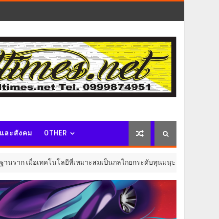
จและสังคม
OTHER
โลยีที่เหมาะสมเป็นกลไกยกระดับทุนมนุษย์
"ล่าม" ภ
ไลฟ์สไตล์