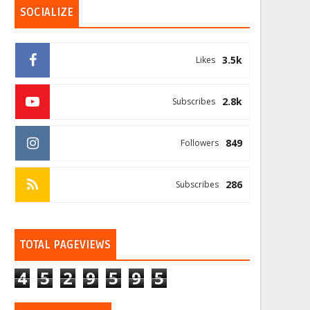
SOCIALIZE
3.5k
Likes
2.8k
Subscribes
849
Followers
286
Subscribes
TOTAL PAGEVIEWS
4
5
2
9
5
9
5