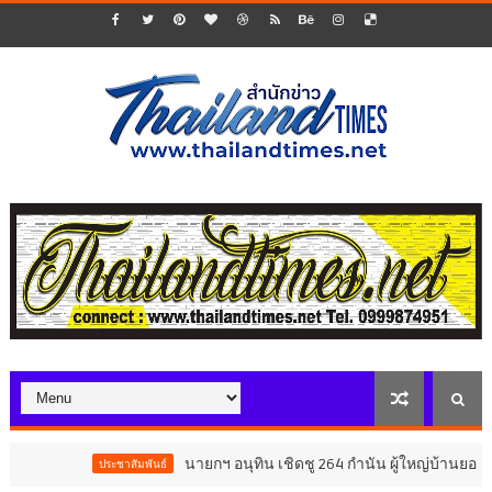
นายกฯ อนุทิน เชิดชู 264 กำนัน ผู้ใหญ่บ้านยอดเยี่ยม มอบแ
ประชาสัมพันธ์