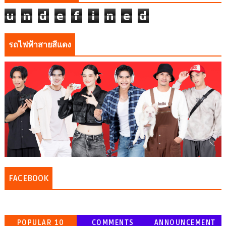
u
n
d
e
f
i
n
e
d
รถไฟฟ้าสายสีแดง
FACEBOOK
POPULAR 10
COMMENTS
ANNOUNCEMENT