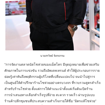
นายสรวิทย์ จิตรธรรม
“การจัดงานตลาดนัดโชห่วยของแม็คโคร มีจุดมุ่งหมายเพื่อช่วยเสริม
ศักยภาพในการแข่งขัน รวมถึงอัพเดทเทรนด์ ทำให้ผู้ประกอบการราย
ย่อยรู้เท่าทันถึงพฤติกรรมผู้บริโภคที่เปลี่ยนแปลงไป จนนำไปสู่การ
เป็นศูนย์ให้คำปรึกษาร้านโชห่วยอย่างครบวงจร ที่รวบรวมสูตรสำเร็จ
สำหรับร้านโชห่วย ตั้งแต่การให้คำแนะนำตั้งแต่เริ่มต้นเปิดร้าน
การนำเสนอทางเลือกสำเร็จรูปที่ง่าย สะดวก รวดเร็ว ผ่านรูปแบบ
ร้านค้าปลีกชุมชนที่ประสบความสำเร็จภายใต้ชื่อ “มิตรแท้โชห่วย”