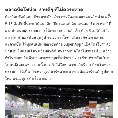
ตลาดนัดโชห่วย งานดีๆ ที่ไม่ควรพลาด
ด้วยวิสัยทัศน์และเป้าหมายดังกล่าว การจัดงานตลาดนัดโชห่วย ครั้ง
ที่ 13 จึงเกิดขึ้นภายใต้แนวคิด “มิตรแลนด์ ดินแดนสมาร์ทโชห่วย” ที่
มุ่งสนับสนุบผู้ประกอบการให้ประสบความสำเร็จ ด้วย 3 ส. ได้แก่ 1.
สมาร์ท พร้อมสนับสนุนผู้ประกอบการให้ดำเนินธุรกิจได้ง่ายและ
สะดวกขึ้น ให้ทุกคนเป็นมืออาชีพด้วย Super App “แม็คโครโปร” สั่ง
ขาย คุ้มในแอปเดียว พร้อมสิทธิพิเศษจากแม็คโครโปรพอยท์ 2. สร้าง
กำไร พบกับสินค้ามากมายจากบูธชั้นนำกว่า 200 ร้านค้า พร้อมโปร
โมชั่นพิเศษเฉพาะงานนี้ และ 3. ใส่ใจทุกความสำเร็จ เปลี่ยนโชห่วย
ธรรมดา ให้เป็น โชห่วยสุดสมาร์ทด้วยแนวทางพัฒนาร้านค้ารูปแบบ
ใหม่ พร้อมสูตรสำเร็จมากมาย