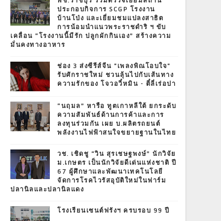
พช.ราชบุรี ร่วมตรวจเยี่ยมสถาน
ประกอบกิจการ SCGP โรงงาน
บ้านโป่ง และเยี่ยมชมแปลงสาธิต
การน้อมนำแนวพระราชดำริ ฯ ขับ
เคลื่อน “โรงงานนี้มีรัก ปลูกผักกินเอง” สร้างความ
มั่นคงทางอาหาร
ช่อง 3 ส่งซีรีส์จีน "เพลงพิณโอบใจ"
รับศักราชใหม่ ชวนลุ้นไปกับเส้นทาง
ความรักของ โจวอวี๋หมิน - ตี๋ลี่เร่อปา
“นฤมล” หารือ ทูตเกาหลีใต้ ยกระดับ
ความสัมพันธ์ด้านการค้าและการ
ลงทุนร่วมกัน เผย บ.ผลิตรถยนต์
พลังงานไฟฟ้าสนใจขยายฐานในไทย
วช. เชิดชู “วิน สุรเชษฐพงษ์” นักวิจัย
ม.เกษตร เป็นนักวิจัยดีเด่นแห่งชาติ ปี
67 ผู้ศึกษาและพัฒนาเทคโนโลยี
จัดการโรคไวรัสอุบัติใหม่ในฟาร์ม
ปลานิลและปลานิลแดง
โรงเรียนเซนต์ฟรังฯ ครบรอบ 99 ปี