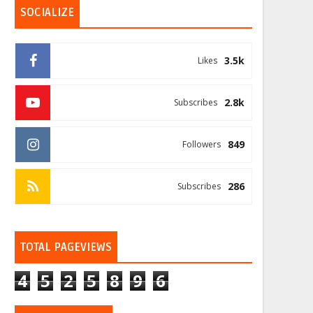
SOCIALIZE
3.5k
Likes
2.8k
Subscribes
849
Followers
286
Subscribes
TOTAL PAGEVIEWS
4
5
2
5
8
9
6