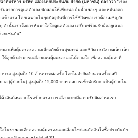
ี่บริหาร บริษัท เมืองไทยประกันภัย จํากัด (มหาชน) กล่าวว่า
“เรื่อง
เริ่มจากการดูแลตัวเอง พักผ่อนให้เพียงพอ ดื่มน้ำเยอะๆ และหมั่นออก
กายแข็งแรง โดยเฉพาะในยุคปัจจุบันที่การใช้ชีวิตของเราต้องเผชิญกับ
ดังนั้นเราจึงควรหันมาใส่ใจดูแลตัวเอง เตรียมพร้อมรับมืออยู่เสมอ
ด้วยเช่นกัน”
มาเพื่อคุ้มครองความเสี่ยงภัยด้านสุขภาพ และชีวิต กรณีบาดเจ็บ เจ็บ
ห้ลูกค้าสามารถเลือกแผนคุ้มครองเองได้ตามใจ เพื่อความคุ้มค่าที่
บาล สูงสุดถึง 10 ล้านบาทต่อครั้ง โดยไม่จำกัดจำนวนครั้งต่อปี
 (ผู้ป่วยใน) สูงสุดถึง 15,000 บาท ต่อการเข้าพักรักษาเป็นผู้ป่วยใน
ด้ เงินก้อนจากโรคร้ายแรง การเลือกแบบมีความรับผิดส่วนแรก
าใจในรายละเอียดความคุ้มครองและเงื่อนไขก่อนตัดสินใจซื้อประกันภัย
ce.com/th/product/detail/81