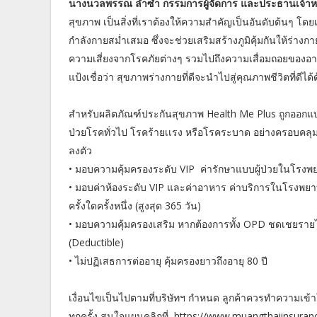
นางนวลพรรณ ล่ำซำ กรรมการผู้จัดการ และประธานเจ้าหน้าท
สุขภาพ เป็นสิ่งที่เราต้องให้ความสำคัญเป็นอันดับต้นๆ โดย
กำลังกายสม่ำเสมอ ซึ่งจะช่วยเสริมสร้างภูมิคุ้มกันให้ร่าง
ความเสี่ยงจากโรคภัยต่างๆ รวมไปถึงความเสื่อมถอยของอายุ 
แป้งเชื่อว่า สุขภาพร่างกายที่ดีจะนำไปสู่คุณภาพชีวิตที่ดีได้
สำหรับผลิตภัณฑ์ประกันสุขภาพ Health Me Plus ถูกออกแบบ
ป่วยโรคทั่วไป โรคร้ายเเรง หรือโรคระบาด อย่างครอบคลุม ใ
ลงตัว
• มอบความคุ้มครองระดับ VIP ค่ารักษาแบบผู้ป่วยในโรงพยา
• มอบค่าห้องระดับ VIP และค่าอาหาร ค่าบริการในโรงพยาบาล
ครั้งใดครั้งหนึ่ง (สูงสุด 365 วัน)
• มอบความคุ้มครองเสริม หากต้องการทั้ง OPD ชดเชยรายไ
(Deductible)
• ไม่ปฏิเสธการต่ออายุ คุ้มครองยาวถึงอายุ 80 ปี
เงื่อนไขเป็นไปตามที่บริษัทฯ กำหนด ลูกค้าควรทำความเข้
ทุกครั้ง สนใจแผนคลิกที่ https://www.muangthaiinsuran