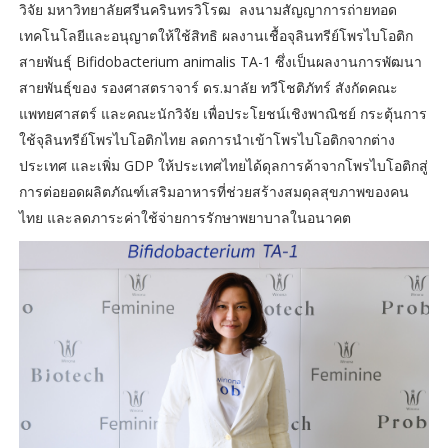
วิจัย มหาวิทยาลัยศรีนครินทรวิโรฒ ลงนามสัญญาการถ่ายทอด
เทคโนโลยีและอนุญาตให้ใช้สิทธิ ผลงานเชื้อจุลินทรีย์โพรไบโอติก
สายพันธุ์ Bifidobacterium animalis TA-1 ซึ่งเป็นผลงานการพัฒนา
สายพันธุ์ของ รองศาสตราจาร์ ดร.มาลัย ทวีโชติภัทร์ สังกัดคณะ
แพทยศาสตร์ และคณะนักวิจัย เพื่อประโยชน์เชิงพาณิชย์ กระตุ้นการ
ใช้จุลินทรีย์โพรไบโอติกไทย ลดการนำเข้าโพรไบโอติกจากต่าง
ประเทศ และเพิ่ม GDP ให้ประเทศไทยได้ดุลการค้าจากโพรไบโอติกสู่
การต่อยอดผลิตภัณฑ์เสริมอาหารที่ช่วยสร้างสมดุลสุขภาพของคน
ไทย และลดภาระค่าใช้จ่ายการรักษาพยาบาลในอนาคต