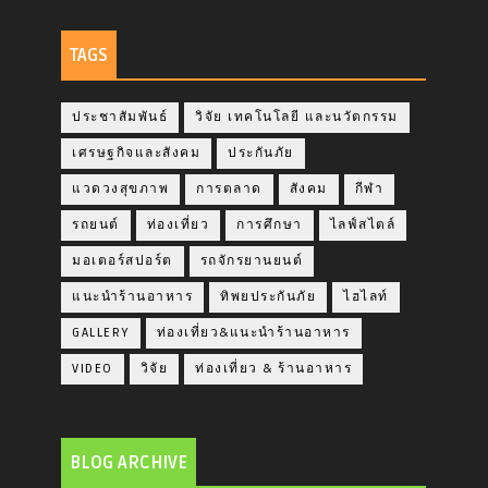
TAGS
ประชาสัมพันธ์
วิจัย เทคโนโลยี และนวัตกรรม
เศรษฐกิจและสังคม
ประกันภัย
แวดวงสุขภาพ
การตลาด
สังคม
กีฬา
รถยนต์
ท่องเที่ยว
การศึกษา
ไลฟ์สไตล์
มอเตอร์สปอร์ต
รถจักรยานยนต์
แนะนำร้านอาหาร
ทิพยประกันภัย
ไฮไลท์
GALLERY
ท่องเที่ยว&แนะนำร้านอาหาร
VIDEO
วิจัย
ท่องเที่ยว & ร้านอาหาร
BLOG ARCHIVE