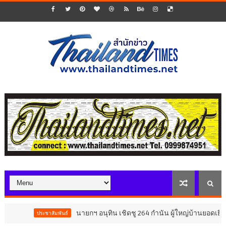
นายกฯ อนุทิน เชิดชู 264 กำนัน ผู้ใหญ่บ้านยอดเยี่ยม มอบแห
ประชาสัมพันธ์