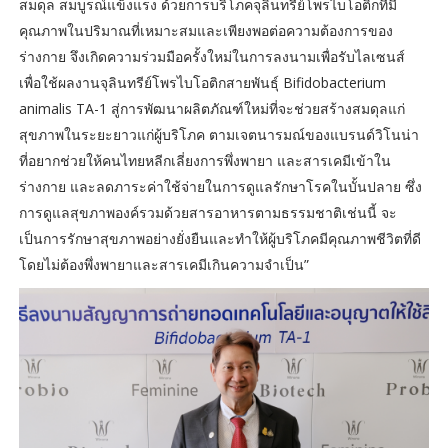
สมดุล สมบูรณ์แข็งแรง ด้วยการบริโภคจุลินทรีย์โพรไบโอติกที่มี
คุณภาพในปริมาณที่เหมาะสมและเพียงพอต่อความต้องการของ
ร่างกาย จึงเกิดความร่วมมือครั้งใหม่ในการลงนามเพื่อรับไลเซนส์
เพื่อใช้ผลงานจุลินทรีย์โพรไบโอติกสายพันธุ์ Bifidobacterium
animalis TA-1 สู่การพัฒนาผลิตภัณฑ์ใหม่ที่จะช่วยสร้างสมดุลแก่
สุขภาพในระยะยาวแก่ผู้บริโภค ตามเจตนารมณ์ของแบรนด์วิโนน่า
ที่อยากช่วยให้คนไทยหลีกเลี่ยงการพึ่งพายา และสารเคมีเข้าใน
ร่างกาย และลดภาระค่าใช้จ่ายในการดูแลรักษาโรคในบั้นปลาย ซึ่ง
การดูแลสุขภาพองค์รวมด้วยสารอาหารตามธรรมชาติเช่นนี้ จะ
เป็นการรักษาสุขภาพอย่างยั่งยืนและทำให้ผู้บริโภคมีคุณภาพชีวิตที่ดี
โดยไม่ต้องพึ่งพายาและสารเคมีเกินความจำเป็น”