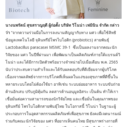
นางนพรัตน์ สุขสราญฤดี ผู้ก่อตั้ง บริษัท วิโนน่า เฟมินิน จำกัด กล่าว
ว่า
“จากความร่วมมือในการลงนามสัญญากับทาง มศว เพื่อใช้สิทธิ
ข้อมูลเทคโนโลยี จุลินทรีย์โพรไบโอติก (probiotics) สายพันธุ์
Lactobacillus paracasei MSMC 39-1 ซึ่งเป็นผลงานจากคณะนัก
วิจัยของ มศว ในปีที่ผ่านมา เพื่อพัฒนาเป็นผลิตภัณฑ์ภายใต้แบรนด์วิ
โนน่า และได้มีการเปิดตัวพร้อมวางจำหน่ายไปเมื่อเดือน พ.ค. 2565
นับว่าประสบความสำเร็จและได้รับผลตอบรับที่ดีเยี่ยมจากผู้บริโภค
เนื่องจากผลลัพธ์จากการบริโภคที่เห็นผลในแง่ของสุขภาพที่ดีขึ้นใน
หลายระบบโดยไม่ต้องใช้ยา อาทิเช่น ระบบย่อยอาหาร ระบบขับถ่าย
ต้านอักเสบ ปรับภูมิคุ้มกัน ลดสารต้านอนุมูลอิสระ เป็นต้น ทำให้เรา
เชื่อมั่นต่อความสามารถของนักวิจัยไทย และเชื่อมั่นในคุณภาพของ
จุลินทรีย์ โพรไบโอติกสายพันธุ์ไทย ในโอกาสนี้ วิโนน่า ในฐานะผู้
ประกอบการในอุตสาหกรรมผลิตภัณฑ์เพื่อสุขภาพ ยังคงมีเจตนารมณ์
ร่วมกับคณะนักวิจัยของ มศว ที่อยากเห็นคนไทย มีสุขภาพร่างกายที่