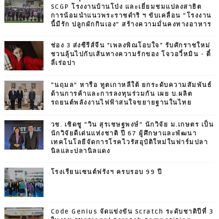
SCGP โรงงานบ้านโป่ง และเยี่ยมชมแปลงสาธิต
การน้อมนำแนวพระราชดำริ ฯ ขับเคลื่อน “โรงงาน
นี้มีรัก ปลูกผักกินเอง” สร้างความมั่นคงทางอาหาร
ช่อง 3 ส่งซีรีส์จีน "เพลงพิณโอบใจ" รับศักราชใหม่
ชวนลุ้นไปกับเส้นทางความรักของ โจวอวี๋หมิน - ตี๋
ลี่เร่อปา
“นฤมล” หารือ ทูตเกาหลีใต้ ยกระดับความสัมพันธ์
ด้านการค้าและการลงทุนร่วมกัน เผย บ.ผลิต
รถยนต์พลังงานไฟฟ้าสนใจขยายฐานในไทย
วช. เชิดชู “วิน สุรเชษฐพงษ์” นักวิจัย ม.เกษตร เป็น
นักวิจัยดีเด่นแห่งชาติ ปี 67 ผู้ศึกษาและพัฒนา
เทคโนโลยีจัดการโรคไวรัสอุบัติใหม่ในฟาร์มปลา
นิลและปลานิลแดง
โรงเรียนเซนต์ฟรังฯ ครบรอบ 99 ปี
Code Genius จัดแข่งขัน Scratch ระดับชาติปีที่ 3