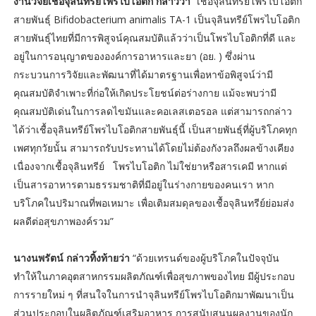
งานวิจัยเชื้อจุลินทรีย์โพรไบโอติก กล่าวว่า
“เชื้อจุลินทรีย์โพรไบโอติก
สายพันธุ์ Bifidobacterium animalis TA-1 เป็นจุลินทรีย์โพรไบโอติก
สายพันธุ์ไทยที่มีการพิสูจน์คุณสมบัติแล้วว่าเป็นโพรไบโอติกที่ดี และ
อยู่ในการอนุญาตขององค์การอาหารและยา (อย. ) ซึ่งผ่าน
กระบวนการวิจัยและพัฒนาที่ได้มาตรฐานเพื่อหาข้อพิสูจน์ว่ามี
คุณสมบัติจำเพาะที่ก่อให้เกิดประโยชน์ต่อร่างกาย แม้จะพบว่ามี
คุณสมบัติเด่นในการลดไขมันและคอเลสเตอรอล แต่สามารถกล่าว
ได้ว่าเชื้อจุลินทรีย์โพรไบโอติกสายพันธุ์นี้ เป็นสายพันธุ์ที่ผู้บริโภคทุก
เพศทุกวัยนั้น สามารถรับประทานได้โดยไม่ต้องกังวลถึงผลข้างเคียง
เนื่องจากเชื้อจุลินทรีย์ โพรไบโอติก ไม่ใช่ยาหรือสารเคมี หากแต่
เป็นสารอาหารตามธรรมชาติที่มีอยู่ในร่างกายของคนเรา หาก
บริโภคในปริมาณที่พอเหมาะ เพื่อเติมสมดุลของเชื้อจุลินทรีย์ย่อมส่ง
ผลดีต่อสุขภาพองค์รวม”
นางนพรัตน์ กล่าวทิ้งท้ายว่า
“ด้วยเทรนด์ของผู้บริโภคในปัจจุบัน
ทำให้ในภาคอุตสาหกรรมผลิตภัณฑ์เพื่อสุขภาพของไทย มีผู้ประกอบ
การรายใหม่ ๆ ที่สนใจในการนำจุลินทรีย์โพรไบโอติกมาพัฒนาเป็น
ส่วนประกอบในผลิตภัณฑ์เสริมอาหาร การสนับสนุนผลงานของนัก