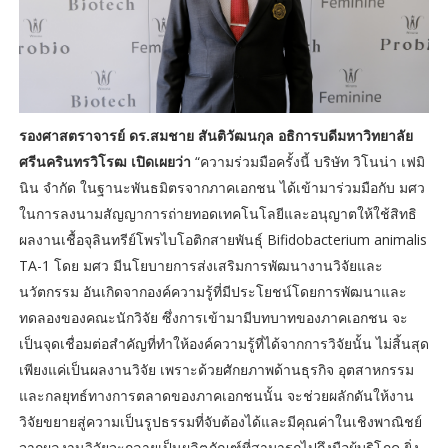
รองศาสตราจารย์ ดร.สมชาย สันติวัฒนกุล อธิการบดีมหาวิทยาลัย
ศรีนครินทรวิโรฒ เปิดเผยว่า
“ความร่วมมือครั้งนี้ บริษัท วิโนน่า เฟมิ
นิน จำกัด ในฐานะพันธมิตรจากภาคเอกชน ได้เข้ามาร่วมมือกับ มศว
ในการลงนามสัญญาการถ่ายทอดเทคโนโลยีและอนุญาตให้ใช้สิทธิ
ผลงานเชื้อจุลินทรีย์โพรไบโอติกสายพันธุ์ Bifidobacterium animalis
TA-1 โดย มศว มีนโยบายการส่งเสริมการพัฒนางานวิจัยและ
นวัตกรรม อันเกิดจากองค์ความรู้ที่มีประโยชน์โดยการพัฒนาและ
ทดลองของคณะนักวิจัย ซึ่งการเข้ามามีบทบาทของภาคเอกชน จะ
เป็นจุดเชื่อมต่อสำคัญที่ทำให้องค์ความรู้ที่ได้จากการวิจัยนั้น ไม่สิ้นสุด
เพียงแค่เป็นผลงานวิจัย เพราะด้วยศักยภาพด้านธุรกิจ อุตสาหกรรม
และกลยุทธ์ทางการตลาดของภาคเอกชนนั้น จะช่วยผลักดันให้งาน
วิจัยขยายสู่ความเป็นรูปธรรมที่จับต้องได้และมีคุณค่าในเชิงพาณิชย์
จากผลงานวิจัยจะกลายเป็นผลิตภัณฑ์ที่สามารถไปถึงมือผู้บริโภค ยิ่ง