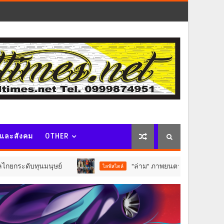
จและสังคม
OTHER
ุนมนุษย์
"ล่าม" ภาพยนตร์สร้างจากเรื่องจริงของ "เบญ
ไลฟ์สไตล์