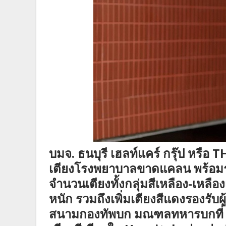
บมจ. ธนบุรี เฮลท์แคร์ กรุ๊ป หร
เตียงโรงพยาบาลขาดแคลน พร้อมร่
จำนวนเตียงทั้งกลุ่มสีเหลือง-เหลือ
หนัก รวมถึงเพิ่มเตียงสีแดงรองรั
สนามกองทัพบก มณฑลทหารบกที่ 11