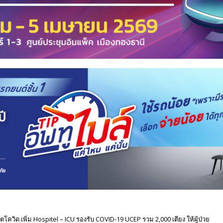
กฤตโควิด เพิ่ม Hospitel – ICU รองรับ COVID-19 UCEP รวม 2,000 เตียง ให้ผู้ป่วย