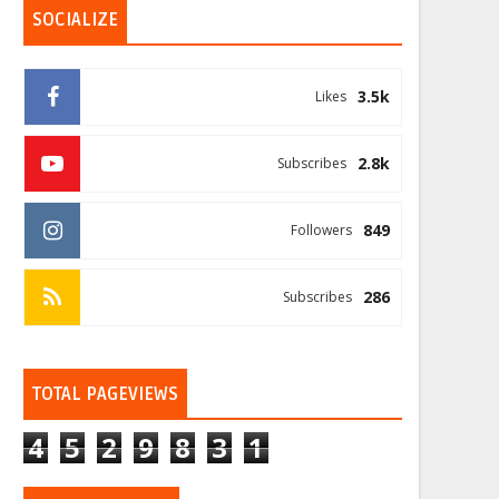
SOCIALIZE
3.5k
Likes
2.8k
Subscribes
849
Followers
286
Subscribes
TOTAL PAGEVIEWS
4
5
2
9
8
3
1