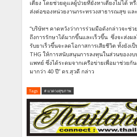
เตียง โดยช่วยดูแลผู้ป่วยที่ยังหาเตียงไม่ได
ส่งต่อของหน่วยงานกระทรวงสาธารณสุข แล
“บริษัทฯ คาดหวังว่าการร่วมมือดังกล่าวจะ
ถึงการรักษาได้มากขึ้นและเร็วขึ้น ซึ่งจะส่ง
รับยาเร็วขึ้นจะลดโอกาสการเสียชีวิต ทั้งยังเป
THG ให้การสนับสนุนการลงทุนในส่วนของงบป
แพทย์ ซึ่งได้ระดมจากเครือข่ายเพื่อมาช่วยกั
มากว่า 40 ปี” ดร.สุวดี กล่าว
Tags
# แวดวงสุขภาพ