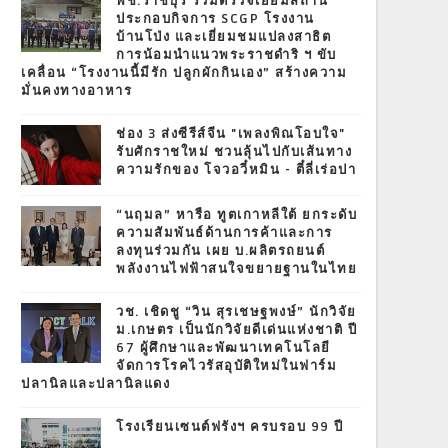
พช.ราชบุรี ร่วมตรวจเยี่ยมสถาน
ประกอบกิจการ SCGP โรงงาน
บ้านโป่ง และเยี่ยมชมแปลงสาธิต
การน้อมนำแนวพระราชดำริ ฯ ขับ
เคลื่อน “โรงงานนี้มีรัก ปลูกผักกินเอง” สร้างความ
มั่นคงทางอาหาร
ช่อง 3 ส่งซีรีส์จีน "เพลงพิณโอบใจ"
รับศักราชใหม่ ชวนลุ้นไปกับเส้นทาง
ความรักของ โจวอวี๋หมิน - ตี๋ลี่เร่อปา
“นฤมล” หารือ ทูตเกาหลีใต้ ยกระดับ
ความสัมพันธ์ด้านการค้าและการ
ลงทุนร่วมกัน เผย บ.ผลิตรถยนต์
พลังงานไฟฟ้าสนใจขยายฐานในไทย
วช. เชิดชู “วิน สุรเชษฐพงษ์” นักวิจัย
ม.เกษตร เป็นนักวิจัยดีเด่นแห่งชาติ ปี
67 ผู้ศึกษาและพัฒนาเทคโนโลยี
จัดการโรคไวรัสอุบัติใหม่ในฟาร์ม
ปลานิลและปลานิลแดง
โรงเรียนเซนต์ฟรังฯ ครบรอบ 99 ปี