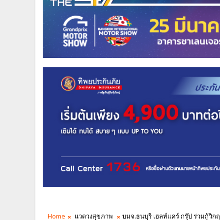
Home
แวดวงสุขภาพ
บมจ.ธนบุรี เฮลท์แคร์ กรุ๊ป ร่วมกู้วิ